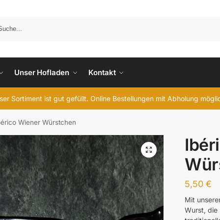
Unser Hofladen
Kontakt
er Sortiment ist gut gefüllt. Online Bestellungen mit Abholung mögl
bérico Wiener Würstchen
Ibér
Wür
5,50
€
Mit unsere
Wurst, die