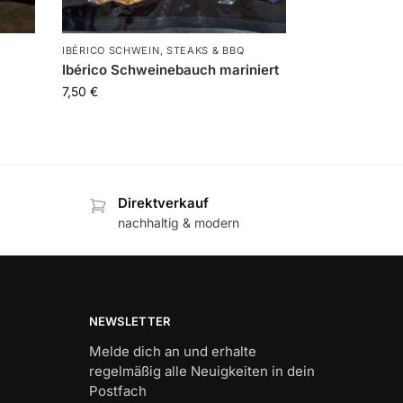
IBÉRICO SCHWEIN
,
STEAKS & BBQ
Ibérico Schweinebauch mariniert
7,50
€
Direktverkauf
nachhaltig & modern
NEWSLETTER
Melde dich an und erhalte
regelmäßig alle Neuigkeiten in dein
Postfach