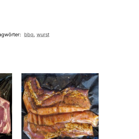
agwörter:
bbq
,
wurst