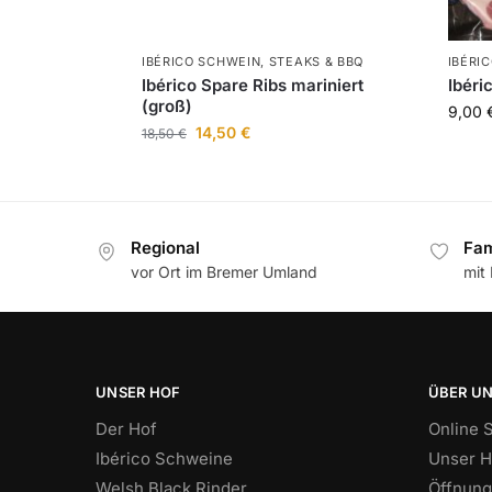
IBÉRICO SCHWEIN
,
STEAKS & BBQ
IBÉRI
Ibérico Spare Ribs mariniert
Ibéri
(groß)
9,00
14,50
€
18,50
€
Regional
Fam
vor Ort im Bremer Umland
mit
UNSER HOF
ÜBER U
Der Hof
Online 
Ibérico Schweine
Unser H
Welsh Black Rinder
Öffnung