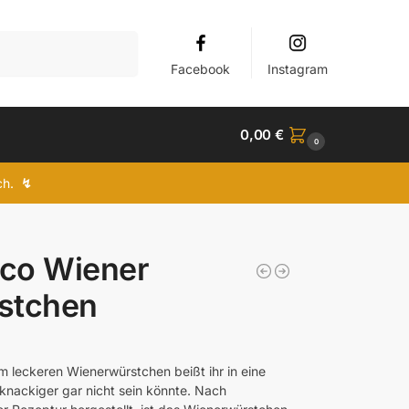
Suchen
Facebook
Instagram
0,00
€
0
ich.
↯
ico Wiener
stchen
m leckeren Wienerwürstchen beißt ihr in eine
 knackiger gar nicht sein könnte. Nach