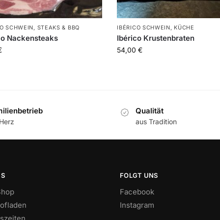
CO SCHWEIN
,
STEAKS & BBQ
IBÉRICO SCHWEIN
,
KÜCHE
co Nackensteaks
Ibérico Krustenbraten
€
54,00
€
ilienbetrieb
Qualität
 Herz
aus Tradition
NS
FOLGT UNS
Shop
Facebook
ofladen
Instagram
szeiten