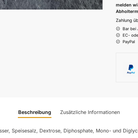
melden wi
Abholterm
Zahlung üb
Bar bei
EC- ode
PayPal
Beschreibung
Zusätzliche Informationen
ser, Speisesalz, Dextrose, Diphosphate, Mono- und Diglycer