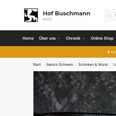
Home
Über uns
Chronik
Online Shop
↯
Uns
Start
Ibérico Schwein
Schinken & Wurst
I
/
/
/