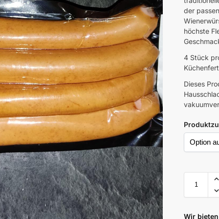
traditionel
der passen
Wienerwürs
höchste Fl
Geschmacks
4 Stück pr
Küchenfert
Dieses Pro
Hausschlac
vakuumverp
Produktzu
Wir bieten