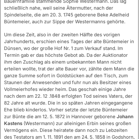
Bauernfamilie stammende Sophie Westermann. Das lag
schließlich nahe, weil seine Ältermutter, nach der
Spindelseite, die am 20. 3. 1745 geborene Beke Adelheid
Büntemeier, auch zur Sippe der Westermanns gehörte.
Um diese Zeit, also in der zweiten Hälfte des vorigen
Jahrhunderts, erschien eines Tages der alte Büntemeier in
Dünsen, wo der große Hof Nr. 1 zum Verkauf stand. Im
Termin gab er das höchste Gebot ab. Da der Auktionator
ihm den Zuschlag als einem unbekannten Mann nicht
erteilen wollte, trat der alte Bauer vor, zählte dem Mann die
ganze Summe sofort in Goldstücken auf den Tisch, zum
Staunen der Anwesenden und fuhr nun als Besitzer eines
Vollmeierhofes wieder heim. Das geschah einige Jahre
nach dem am 22. 12 .1848 erfolgten Tod seines Vaters, der
82 Jahre alt wurde. Die in so späten Jahren eingegangene
Ehe blieb kinderlos. Vorher setzte der letzte Büntemeier
zur Bünte die am 12. 5. 1872 in Hannover geborene
Johann
Kastens
(Westermann) zur alleinigen Erbin seines großen
Vermögens ein. Diese heiratete dann noch zu Lebzeiten
des Testators am 1. 11. 1891 den am 24. 5. 1858 in Godshorn,