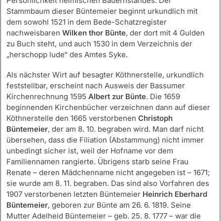
Persönlichkeit heimischen Bauernstandes. Der
Stammbaum dieser Büntemeier beginnt urkundlich mit
dem sowohl 1521 in dem Bede-Schatzregister
nachweisbaren
Wilken thor Bünte
, der dort mit 4 Gulden
zu Buch steht, und auch 1530 in dem Verzeichnis der
„herschopp lude“ des Amtes Syke.
Als nächster Wirt auf besagter Köthnerstelle, urkundlich
feststellbar, erscheint nach Ausweis der Bassumer
Kirchenrechnung 1595
Albert zur Bünte
. Die 1659
beginnenden Kirchenbücher verzeichnen dann auf dieser
Köthnerstelle den 1665 verstorbenen
Christoph
Büntemeier
, der am 8. 10. begraben wird. Man darf nicht
übersehen, dass die Filiation (Abstammung) nicht immer
unbedingt sicher ist, weil der Hofname vor dem
Familiennamen rangierte. Übrigens starb seine Frau
Renate – deren Mädchenname nicht angegeben ist – 1671;
sie wurde am 8. 11. begraben. Das sind also Vorfahren des
1907 verstorbenen letzten Büntemeier
Heinrich Eberhard
Büntemeier
, geboren zur Bünte am 26. 6. 1819. Seine
Mutter Adelheid Büntemeier – geb. 25. 8. 1777 – war die