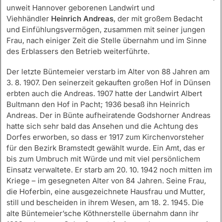
unweit Hannover geborenen Landwirt und
Viehhändler
Heinrich Andreas
, der mit großem Bedacht
und Einfühlungsvermögen, zusammen mit seiner jungen
Frau, nach einiger Zeit die Stelle übernahm und im Sinne
des Erblassers den Betrieb weiterführte.
Der letzte Büntemeier verstarb im Alter von 88 Jahren am
3. 8. 1907. Den seinerzeit gekauften großen Hof in Dünsen
erbten auch die Andreas. 1907 hatte der Landwirt Albert
Bultmann den Hof in Pacht; 1936 besaß ihn Heinrich
Andreas. Der in Bünte aufheiratende Godshorner Andreas
hatte sich sehr bald das Ansehen und die Achtung des
Dorfes erworben, so dass er 1917 zum Kirchenvorsteher
für den Bezirk Bramstedt gewählt wurde. Ein Amt, das er
bis zum Umbruch mit Würde und mit viel persönlichem
Einsatz verwaltete. Er starb am 20. 10. 1942 noch mitten im
Kriege – im gesegneten Alter von 84 Jahren. Seine Frau,
die Hoferbin, eine ausgezeichnete Hausfrau und Mutter,
still und bescheiden in ihrem Wesen, am 18. 2. 1945. Die
alte Büntemeier’sche Köthnerstelle übernahm dann ihr