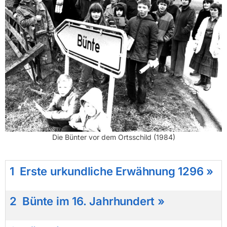
Die Bünter vor dem Ortsschild (1984)
1
Erste urkundliche Erwähnung 1296 »
2
Bünte im 16. Jahrhundert »