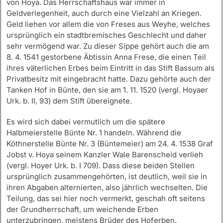
von Hoya. Das Herrschaftshaus war immer in
Geldverlegenheit, auch durch eine Vielzahl an Kriegen.
Geld liehen vor allem die von Freses aus Weyhe, welches
ursprünglich ein stadtbremisches Geschlecht und daher
sehr vermögend war. Zu dieser Sippe gehört auch die am
8. 4. 1541 gestorbene Äbtissin Anna Frese, die einen Teil
ihres väterlichen Erbes beim Eintritt in das Stift Bassum als
Privatbesitz mit eingebracht hatte. Dazu gehörte auch der
Tanken Hof in Bünte, den sie am 1. 11. 1520 (vergl. Hoyaer
Urk. b. II, 93) dem Stift übereignete.
Es wird sich dabei vermutlich um die spätere
Halbmeierstelle Bünte Nr. 1 handeln. Während die
Köthnerstelle Bünte Nr. 3 (Büntemeier) am 24. 4. 1538 Graf
Jobst v. Hoya seinem Kanzler Wale Barenscheid verlieh
(vergl. Hoyer Urk. b. I 709). Dass diese beiden Stellen
ursprünglich zusammengehörten, ist deutlich, weil sie in
ihren Abgaben alternierten, also jährlich wechselten. Die
Teilung, das sei hier noch vermerkt, geschah oft seitens
der Grundherrschaft, um weichende Erben
unterzubringen, meistens Brüder des Hoferben.