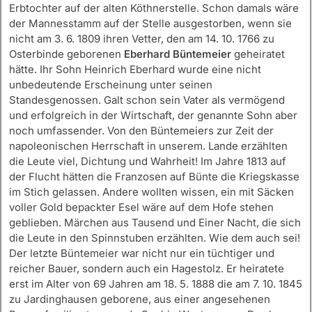
Erbtochter auf der alten Köthnerstelle. Schon damals wäre
der Mannesstamm auf der Stelle ausgestorben, wenn sie
nicht am 3. 6. 1809 ihren Vetter, den am 14. 10. 1766 zu
Osterbinde geborenen
Eberhard Büntemeier
geheiratet
hätte. Ihr Sohn Heinrich Eberhard wurde eine nicht
unbedeutende Erscheinung unter seinen
Standesgenossen. Galt schon sein Vater als vermögend
und erfolgreich in der Wirtschaft, der genannte Sohn aber
noch umfassender. Von den Büntemeiers zur Zeit der
napoleonischen Herrschaft in unserem. Lande erzählten
die Leute viel, Dichtung und Wahrheit! Im Jahre 1813 auf
der Flucht hätten die Franzosen auf Bünte die Kriegskasse
im Stich gelassen. Andere wollten wissen, ein mit Säcken
voller Gold bepackter Esel wäre auf dem Hofe stehen
geblieben. Märchen aus Tausend und Einer Nacht, die sich
die Leute in den Spinnstuben erzählten. Wie dem auch sei!
Der letzte Büntemeier war nicht nur ein tüchtiger und
reicher Bauer, sondern auch ein Hagestolz. Er heiratete
erst im Alter von 69 Jahren am 18. 5. 1888 die am 7. 10. 1845
zu Jardinghausen geborene, aus einer angesehenen