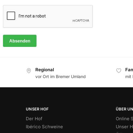
CAPTCHA
Regional
Fam
vor Ort im Bremer Umland
mit
UNSER HOF
ÜBER U
Der Hof
Online 
Ibérico Schweine
Unser H