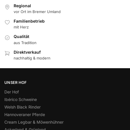
Regional
vor Ort im Bremer Umland
Familienbetrieb
mit Herz
Qualität
aus Tradition
Direktverkauf
nachhaltig & modern
UNSER HOF
Der Hof
Ibérico Schweine
Welsh Black Rinder
Hannoveraner Pferde
Cream Legbar & Möwenhühner
Ackerland & Grünland