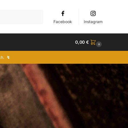
Suchen
Facebook
Instagram
0,00
€
0
ich.
↯