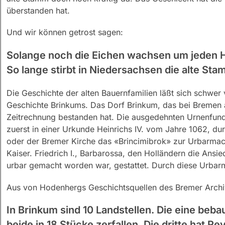
überstanden hat.
Und wir können getrost sagen:
Solange noch die Eichen wachsen um jeden H
So lange stirbt in Niedersachsen die alte Sta
Die Geschichte der alten Bauernfamilien läßt sich schwer
Geschichte Brinkums. Das Dorf Brinkum, das bei Bremen am
Zeitrechnung bestanden hat. Die ausgedehnten Urnenfund
zuerst in einer Urkunde Heinrichs IV. vom Jahre 1062, d
oder der Bremer Kirche das «Brincimibrok» zur Urbarmac
Kaiser. Friedrich I., Barbarossa, den Holländern die An
urbar gemacht worden war, gestattet. Durch diese Urbar
Aus von Hodenhergs Geschichtsquellen des Bremer Archiv
In Brinkum sind 10 Landstellen. Die eine beb
beide in 18 Stücke zerfallen. Die dritte ha