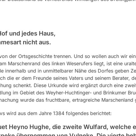
of und jedes Haus,
mmesart nicht aus.
 von der Ortsgeschichte trennen. Und so wollen auch wir ein
 Marschenrand des linken Weserufers liegt, ist eine uralte
e innerhalb und in unmittelbarer Nähe des Dorfes geben Ze
urch die er dem Freunde seines Vaters und seinem Berater, 
hung schenkt. Diese Urkunde wird ergänzt durch eine zweit
siedlung im Gebiet des Weyher-Huchtinger- und Brinkumer Br
machung wurde das fruchtbare, ertragreiche Marschenland 
s wird aus dem Jahre 1384 folgendes berichtet:
auet Heyno Hughe, die zweite Wulfard, welche e
t Reyneke übernommen von Vulneke. Die vierte 