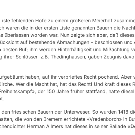
te Liste fehlenden Höfe zu einem größeren Meierhof zusam
ich waren die in der ersten Liste genannten Bauern die Nach
s überlassen worden war. Nun zeigte sich aber, daß dieses
Rücksicht auf bestehende Abmachungen – beschlossen und 
 besten Ruf; ihm werden Hinterhältigkeit und Mißachtung 
ng ihrer Schlösser, z.B. Thedinghausen, gaben Zeugnis dav
fgebäumt haben, auf ihr verbrieftes Recht pochend. Aber
rche. Wer die Macht hat, hat das Recht! Und kraft dieses R
Freiheitskampf», der 150 Jahre früher stattfand, hatte dies
t.
den friesischen Bauern der Unterweser. So wurden 1418 die
 hatten, die von den Bremern errichtete «Vredenborch» in Bu
endichter Herman Allmers hat dieses in seiner Ballade
«D