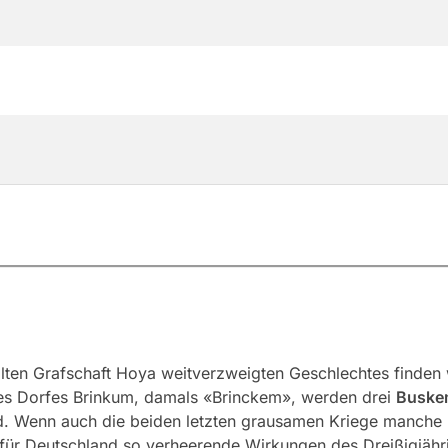
alten Grafschaft Hoya weitverzweigten Geschlechtes finden
es Dorfes Brinkum, damals «Brinckem», werden drei
Buske
d. Wenn auch die beiden letzten grausamen Kriege manche 
 für Deutschland so verheerende Wirkungen des Dreißigjähr