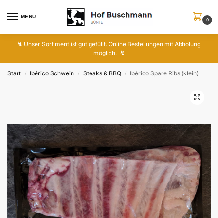
MENÜ
0
↯
Unser Sortiment ist gut gefüllt. Online Bestellungen mit Abholung
möglich.
↯
Start
Ibérico Schwein
Steaks & BBQ
Ibérico Spare Ribs (klein)
/
/
/