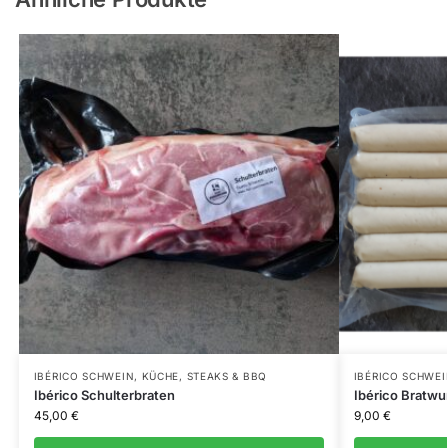
IBÉRICO SCHWEIN
,
KÜCHE
,
STEAKS & BBQ
IBÉRICO SCHWEI
Ibérico Schulterbraten
Ibérico Bratwur
45,00
€
9,00
€