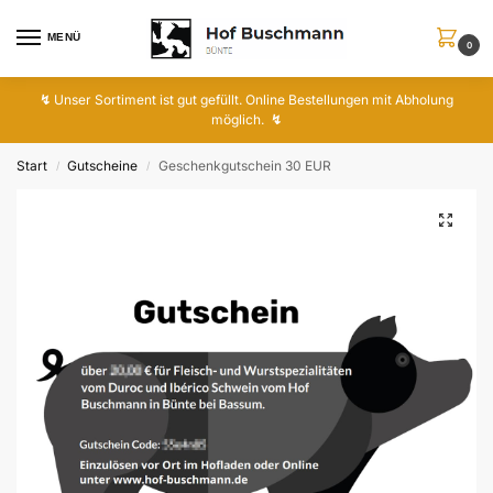
MENÜ
0
↯
Unser Sortiment ist gut gefüllt. Online Bestellungen mit Abholung
möglich.
↯
Start
Gutscheine
Geschenkgutschein 30 EUR
/
/