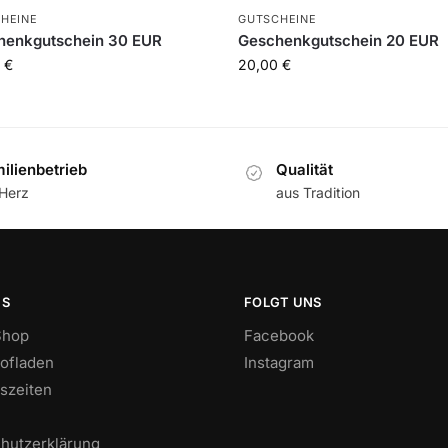
HEINE
GUTSCHEINE
henkgutschein 30 EUR
Geschenkgutschein 20 EUR
0
€
20,00
€
ilienbetrieb
Qualität
 Herz
aus Tradition
NS
FOLGT UNS
Shop
Facebook
ofladen
Instagram
szeiten
hutzerklärung