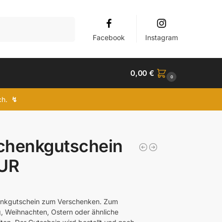
Suchen
Facebook
Instagram
0,00
€
0
ich.
↯
chenkgutschein
EUR
enkgutschein zum Verschenken. Zum
, Weihnachten, Ostern oder ähnliche