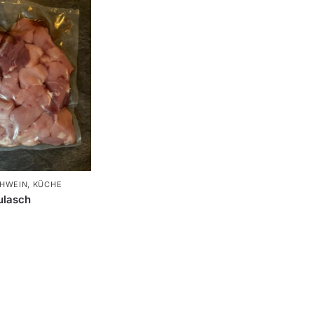
CHWEIN
,
KÜCHE
ulasch