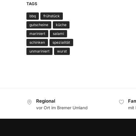
TAGS
bbq
frühstück
gutscheine
küche
mariniert
salami
schinken
spezialität
unmariniert
wurst
Regional
Fam
vor Ort im Bremer Umland
mit