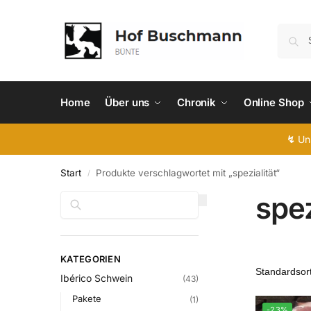
Home
Über uns
Chronik
Online Shop
↯
Uns
Start
Produkte verschlagwortet mit „spezialität“
/
spez
Suchen
KATEGORIEN
Ibérico Schwein
(43)
Pakete
(1)
-23%