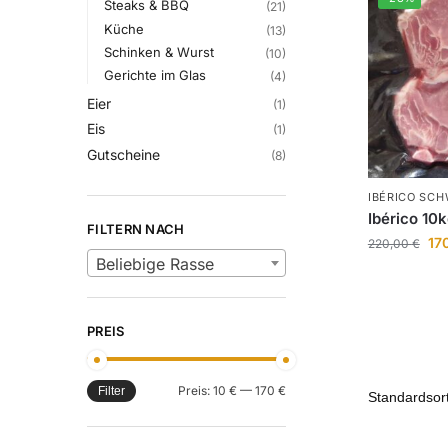
Steaks & BBQ
(21)
Küche
(13)
Schinken & Wurst
(10)
Gerichte im Glas
(4)
Eier
(1)
Eis
(1)
Gutscheine
(8)
IBÉRICO SCH
Ibérico 10
FILTERN NACH
17
220,00
€
Beliebige Rasse
PREIS
Preis:
10 €
—
170 €
Filter