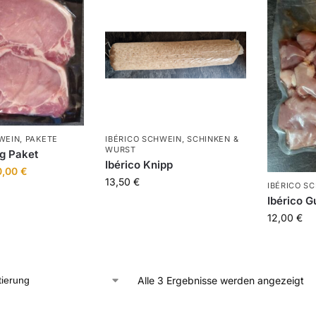
WEIN
,
PAKETE
IBÉRICO SCHWEIN
,
SCHINKEN &
WURST
kg Paket
Ibérico Knipp
0,00
€
13,50
€
IBÉRICO S
Ibérico G
12,00
€
Alle 3 Ergebnisse werden angezeigt