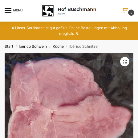
MENÜ
0
↯
Unser Sortiment ist gut gefüllt. Online Bestellungen mit Abholung
möglich.
↯
Start
Ibérico Schwein
Küche
Ibérico Schnitzel
/
/
/