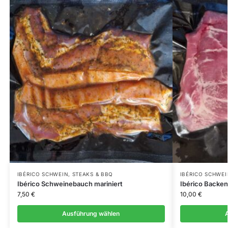
IBÉRICO SCHWEIN
,
STEAKS & BBQ
IBÉRICO SCHWEI
Ibérico Schweinebauch mariniert
Ibérico Backen
7,50
€
10,00
€
Ausführung wählen