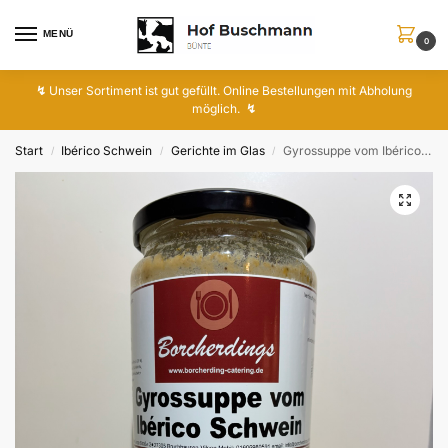
MENÜ
0
↯
Unser Sortiment ist gut gefüllt. Online Bestellungen mit Abholung
möglich.
↯
Start
Ibérico Schwein
Gerichte im Glas
Gyrossuppe vom Ibérico Schwein
/
/
/