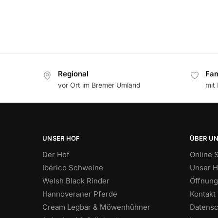
Regional
Fam
vor Ort im Bremer Umland
mit
UNSER HOF
ÜBER U
Der Hof
Online 
Ibérico Schweine
Unser H
Welsh Black Rinder
Öffnung
Hannoveraner Pferde
Kontakt
Cream Legbar & Möwenhühner
Datensc