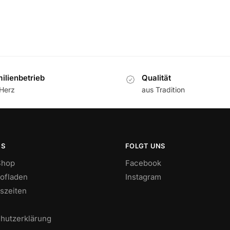
ilienbetrieb
Qualität
 Herz
aus Tradition
NS
FOLGT UNS
Shop
Facebook
ofladen
Instagram
szeiten
hutzerklärung