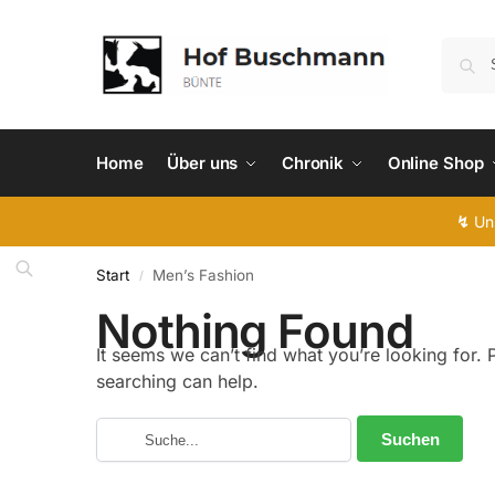
Home
Über uns
Chronik
Online Shop
↯
Uns
Start
Men’s Fashion
/
Nothing Found
It seems we can’t find what you’re looking for.
searching can help.